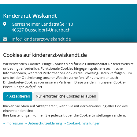
Kinderarzt Wiskandt
Gerresheimer Landstraße 110
40627 Düsseldorf-Unterbach
info@kinderarzt-wiskandt.de
Cookies auf kinderarzt-wiskandt.de
+49 211 204 359
Wir verwenden Cookies. Einige Cookies sind für die Funktionalität unserer Website
+49 211 204 342
unbedingt erforderlich. Funktionale Cookies hingegen speichern technische
Informationen, während Performance-Cookies die Browsing-Daten verfolgen, um
uns bei der Optimierung unserer Website zu helfen. Wir verwenden auch
Jetzt Termin vereinbaren
Drittanbieter-Cookies von unseren Partnern. Diese werden in unserer Cookie-
Einstellungen aufgeführt.
Rechtliches
✓ Akzeptieren
Nur erforderliche Cookies erlauben
Impressum
Klicken Sie oben auf "Akzeptieren", wenn Sie mit der Verwendung aller Cookies
Cookie-Einstellungen
einverstanden sind.
Ihre Einstellungen können Sie jederzeit über die Cookie Einstellungen ändern.
Datenschutzerklärung
Impressum
Datenschutzerklärung
Cookie-Einstellungen
© 2026 Kinderarzt Wiskandt – Alle Rechte vorbehalten
Realisiert mit
PageED
. Ein Redaktionssystem der
OneCue GmbH
.